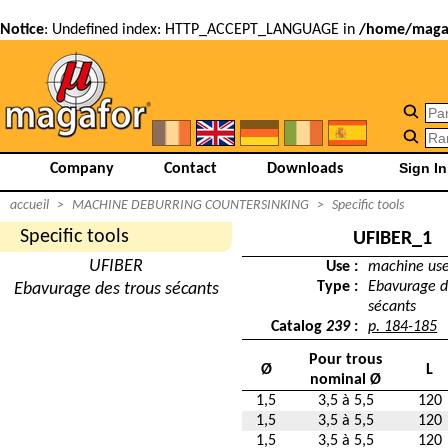
Notice
: Undefined index: HTTP_ACCEPT_LANGUAGE in
/home/magaf
Company
Contact
Downloads
accueil
>
MACHINE DEBURRING COUNTERSINKING
>
Specific tools
Specific tools
UFIBER_1
UFIBER
Use :
machine us
Type :
Ebavurage d
Ebavurage des trous sécants
sécants
Catalog
239
:
p. 184-185
Pour trous
Ø
L
nominal Ø
1,5
3,5 à 5,5
120
1,5
3,5 à 5,5
120
1,5
3,5 à 5,5
120