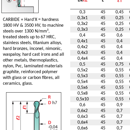
Dx
L
0,3
45
0,45
0,3x1
45
0,25
CARBIDE + Hard'X = hardness
0,3x2
45
0,25
1800 HV & 3500 HV, to machine
0,3x3
45
0,25
steels over 1300 N/mm²,
0,4
45
0,6
treated steels up to 67 HRC,
0,4x1
45
0,4
stainless steels, titanium alloys,
0,4x2
45
0,4
hard bronzes, inconel, nimonic,
0,4x3
45
0,4
waspaloy, hard cast irons and all
0,4x4
45
0,4
other metals, thermoplastics,
0,5
45
0,75
nylon, Pvc, laminated materials
0,5x2
45
0,55
graphite, reinforced polymer
0,5x3
45
0,55
with glass or carbon fibres, all
0,5x4
45
0,55
ceramics, glass.
0,5x6
45
0,55
0,5x8
45
0,55
0,5x10
45
0,55
0,6
45
0,9
0,6x2
45
0,7
0,6x3
45
0,7
0,6x4
45
0,7
0,6x6
45
0,7