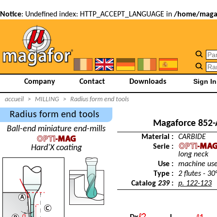
Notice
: Undefined index: HTTP_ACCEPT_LANGUAGE in
/home/magaf
Company
Contact
Downloads
accueil
>
MILLING
>
Radius form end tools
Radius form end tools
Magaforce 852
Ball-end miniature end-mills
Material :
CARBIDE
Serie :
Hard'X coating
long neck
Use :
machine us
Type :
2 flutes - 30
Catalog
239
:
p. 122-123