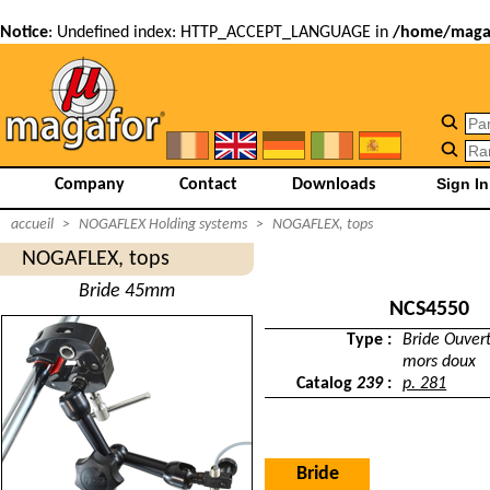
Notice
: Undefined index: HTTP_ACCEPT_LANGUAGE in
/home/magaf
Company
Contact
Downloads
accueil
>
NOGAFLEX Holding systems
>
NOGAFLEX, tops
NOGAFLEX, tops
Bride 45mm
NCS4550
Type :
Bride Ouve
mors doux
Catalog
239
:
p. 281
Bride